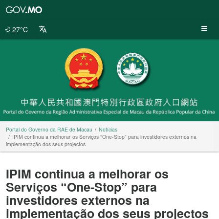
Portal
do
Governo
27°C
da
RAE
de
Macau
Portal do Governo da RAE de Macau
Notícias
IPIM continua a melhorar os Serviços “One-Stop” para investidores externos na
implementação dos seus projectos
IPIM continua a melhorar os
Serviços “One-Stop” para
investidores externos na
implementação dos seus projectos