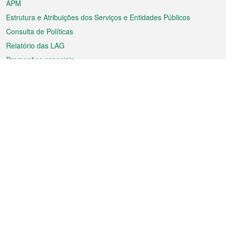
APM
Estrutura e Atribuições dos Serviços e Entidades Públicos
Consulta de Políticas
Relatório das LAG
Promoções especiais
Sobre a RAEM
Tempo
Transporte
Feriados
Cultura e lazer
Informação de Macau
Ficheiro sobre Macau
Estatísticas
Anúncios