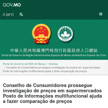
Portal
do
Governo
29°C
da
RAE
de
Macau
Portal do Governo da RAE de Macau
Notícias
Conselho de Consumidores prossegue investigação de preços em supermercados
Posto de Informações multifuncional ajuda a fazer comparação de preços
Conselho de Consumidores prossegue
investigação de preços em supermercados
Posto de Informações multifuncional ajuda
a fazer comparação de preços