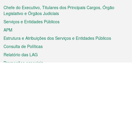
do
rodapé
Chefe do Executivo, Titulares dos Principais Cargos, Órgão
Legislativo e Órgãos Judiciais
Serviços e Entidades Públicos
APM
Estrutura e Atribuições dos Serviços e Entidades Públicos
Consulta de Políticas
Relatório das LAG
Promoções especiais
Sobre a RAEM
Tempo
Transporte
Feriados
Cultura e lazer
Informação de Macau
Ficheiro sobre Macau