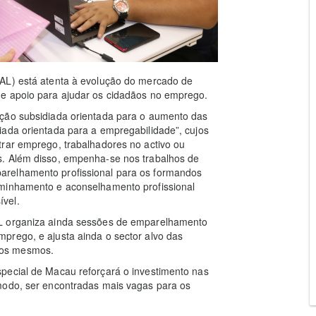
SAL) está atenta à evolução do mercado de
de apoio para ajudar os cidadãos no emprego.
ação subsidiada orientada para o aumento das
iada orientada para a empregabilidade”, cujos
trar emprego, trabalhadores no activo ou
s. Além disso, empenha-se nos trabalhos de
arelhamento profissional para os formandos
aminhamento e aconselhamento profissional
vel.
AL organiza ainda sessões de emparelhamento
prego, e ajusta ainda o sector alvo das
dos mesmos.
pecial de Macau reforçará o investimento nas
modo, ser encontradas mais vagas para os