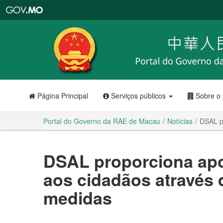
Portal
do
Governo
da
RAE
de
Macau
Página Principal
Serviços públicos
Sobre o
Portal do Governo da RAE de Macau
Notícias
DSAL p
DSAL proporciona ap
aos cidadãos através 
medidas