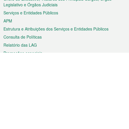
rodapé
Legislativo e Órgãos Judiciais
Serviços e Entidades Públicos
APM
Estrutura e Atribuições dos Serviços e Entidades Públicos
Consulta de Políticas
Relatório das LAG
Promoções especiais
Sobre a RAEM
Tempo
Transporte
Feriados
Cultura e lazer
Informação de Macau
Ficheiro sobre Macau
Estatísticas