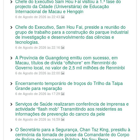
Chefe do Executivo Sam Hou Fai visitou a 1.ª fase do
projecto da Cidade (Universitária) de Educação
Internacional de Macau e Hengqin
6 de Agosto de 2026 às 22:43
Chefe do Executivo, Sam Hou Fai, preside a reunião do
grupo de trabalho para a construção do parque industrial
de investigação e desenvolvimento das ciências e
tecnologias.
6 de Agosto de 2026 às 22:16
A Província de Guangdong emitiu com sucesso, em
Macau, títulos de dívida “offshore” em Renminbi do
Governo local, no valor de 2,5 mil milhões de Renminbi
6 de Agosto de 2026 às 22:00
Encerramento temporário de troços do Trilho da Taipa
Grande para reparação
6 de Agosto de 2026 às 17:29
Serviços de Saúde realizaram conferência de imprensa e
actividade “flash mob” Transmitindo aos residentes as
informações de prevenção do cancro da pele
6 de Agosto de 2026 às 16:59
O Secretário para a Segurança, Chan Tsz King, presidiu à
cerimónia da tomada de posse da Comandante do Corpo
de Polícia de Segurança Pública, Ng Sou Peng