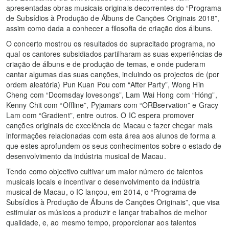
apresentadas obras musicais originais decorrentes do “Programa
de Subsídios à Produção de Álbuns de Canções Originais 2018”,
assim como dada a conhecer a filosofia de criação dos álbuns.
O concerto mostrou os resultados do supracitado programa, no
qual os cantores subsidiados partilharam as suas experiências de
criação de álbuns e de produção de temas, e onde puderam
cantar algumas das suas canções, incluindo os projectos de (por
ordem aleatória) Pun Kuan Pou com “After Party”, Wong Hin
Cheng com “Doomsday lovesongs”, Lam Wai Hong com “Hóng”,
Kenny Chit com “Offline”, Pyjamars com “ORBservation” e Gracy
Lam com “Gradient”, entre outros. O IC espera promover
canções originais de excelência de Macau e fazer chegar mais
informações relacionadas com esta área aos alunos de forma a
que estes aprofundem os seus conhecimentos sobre o estado de
desenvolvimento da indústria musical de Macau.
Tendo como objectivo cultivar um maior número de talentos
musicais locais e incentivar o desenvolvimento da indústria
musical de Macau, o IC lançou, em 2014, o “Programa de
Subsídios à Produção de Álbuns de Canções Originais”, que visa
estimular os músicos a produzir e lançar trabalhos de melhor
qualidade, e, ao mesmo tempo, proporcionar aos talentos