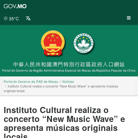
Portal
do
Governo
35°C
da
RAE
de
Macau
Portal do Governo da RAE de Macau
Notícias
Instituto Cultural realiza o concerto “New Music Wave” e apresenta músicas
originais locais
Instituto Cultural realiza o
concerto “New Music Wave” e
apresenta músicas originais
locais