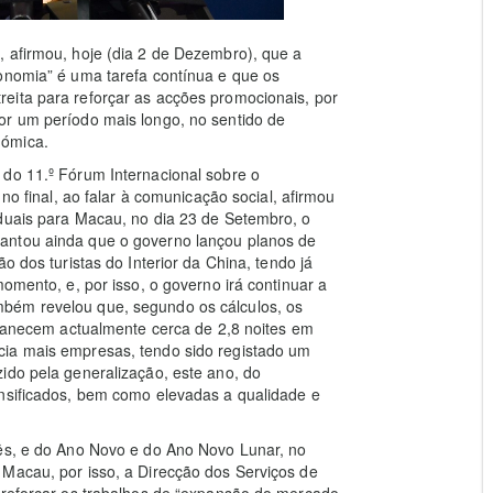
, afirmou, hoje (dia 2 de Dezembro), que a
conomia” é uma tarefa contínua e que os
eita para reforçar as acções promocionais, por
or um período mais longo, no sentido de
nómica.
 do 11.º Fórum Internacional sobre o
 no final, ao falar à comunicação social, afirmou
iduais para Macau, no dia 23 de Setembro, o
antou ainda que o governo lançou planos de
o dos turistas do Interior da China, tendo já
momento, e, por isso, o governo irá continuar a
bém revelou que, segundo os cálculos, os
ermanecem actualmente cerca de 2,8 noites em
cia mais empresas, tendo sido registado um
ido pela generalização, este ano, do
ensificados, bem como elevadas a qualidade e
mês, e do Ano Novo e do Ano Novo Lunar, no
 Macau, por isso, a Direcção dos Serviços de
a reforçar os trabalhos de “expansão do mercado