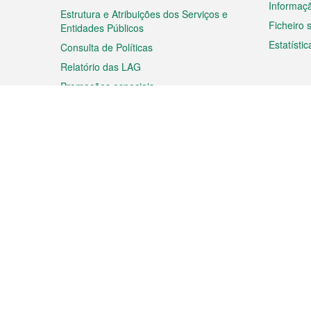
Informaç
Estrutura e Atribuições dos Serviços e
Ficheiro
Entidades Públicos
Estatístic
Consulta de Políticas
Relatório das LAG
Promoções especiais
Viagem
Negóc
Planear a sua viagem
Negócios
Descobrir Macau
Feiras d
Macau
Espectáculos e Entretenimento
Oportuni
Roteiro de Compras
das PME
Eventos e Festividades
Informaç
Proprieda
Rodapé
Idiomas
Ligações