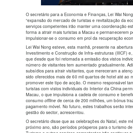
O secretário para a Economia e Finanças, Lei Wai Nong
“expansão do mercado de turistas e revitalização da e
serviços competentes irão manter uma coordenação estr
forma a atrair mais turistas a Macau e permanecerem p
impulsionar-se o consumo em prol da recuperação eco
Lei Wai Nong esteve, esta manhã, presente na abertura
Investimento e Construção de Infra-estruturas (IIICF) e,
que desde que foi retomada a emissão dos vistos indiv
número de visitantes tem aumentado gradualmente. Adi
subsídios para atrair visitantes, que mereceram a atençã
sido oferecidos mais de 60 mil quartos de hotel até ao 
promover este tipo de acção. O mesmo responsável tam
turistas com vistos individuais do Interior da China p
Macau, o que impulsiona a cadeia de consumo e benefi
consumo
offline
de cerca de 200 milhões, um bónus traz
pagamento móvel. No futuro, estes trabalhos serão int
gestão do sector, acrescentou.
O secretário disse que as celebrações do Natal, este 
próximo ano, são períodos prósperos para o turismo de
Turismo e outros serviços competentes irão continuar 