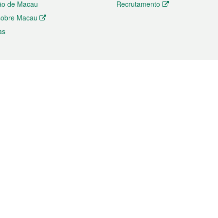
ão de Macau
Recrutamento
 sobre Macau
as
ios e comércio
Directório
 e Investimento
Directório de Aplicações para T
o Comércio e Convenções em
Directório de Redes Sociais
Directório de Websites Temático
dades de Negócios e Serviços
Directório RSS
s
Descarregamento de impressos
ão dos Mercados
de Intelectual