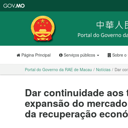
Portal
do
Governo
da
RAE
de
Macau
Página Principal
Serviços públicos
Sobre o
Portal do Governo da RAE de Macau
Notícias
Dar co
Dar continuidade aos 
expansão do mercado d
da recuperação econ