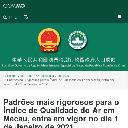
Portal
do
Governo
34°C
da
RAE
de
Macau
Portal do Governo da RAE de Macau
Notícias
Padrões mais rigorosos para o Índice de Qualidade do Ar em Macau, entra em
vigor no dia 1 de Janeiro de 2021
Padrões mais rigorosos para o
Índice de Qualidade do Ar em
Macau, entra em vigor no dia 1
de Janeiro de 2021