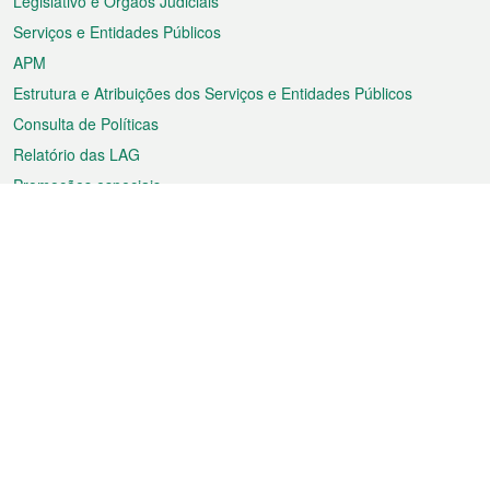
Legislativo e Órgãos Judiciais
Serviços e Entidades Públicos
APM
Estrutura e Atribuições dos Serviços e Entidades Públicos
Consulta de Políticas
Relatório das LAG
Promoções especiais
Sobre a RAEM
Tempo
Transporte
Feriados
Cultura e lazer
Informação de Macau
Ficheiro sobre Macau
Estatísticas