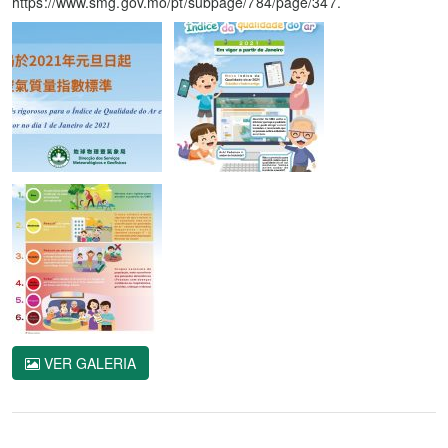
https://www.smg.gov.mo/pt/subpage/784/page/347.
VER GALERIA