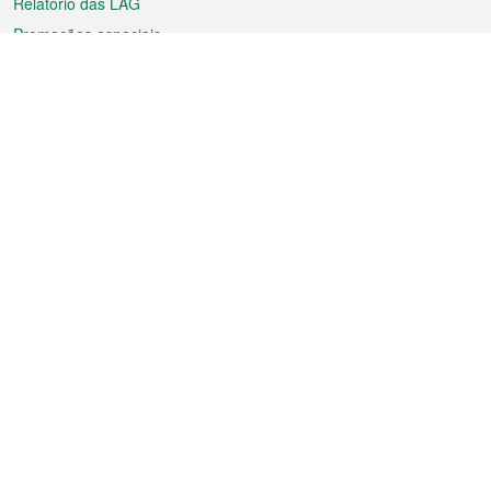
Relatório das LAG
Promoções especiais
Sobre a RAEM
Tempo
Transporte
Feriados
Cultura e lazer
Informação de Macau
Ficheiro sobre Macau
Estatísticas
Anúncios
Notícias
Vídeos
Boletim Oficial