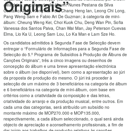
Originais”
aleatória), na categoria de álbum: Nunes Pestana da Silva
Caetano, João, Kong Kai Pok, Chang Heng Ian, Leong Chi Long,
Pang Weng Sam e Fabio Ari De Guzman; à categoria de mini-
álbum: Cheung Weng Kei, Choi Kuok Chu, Deng Wan Pin, Sofia
Vanessa dos Santos Paiva, Chan Wai Man, Jay Peterson Cuevas
Elma, Lio Ka U, Leong Sam Lou, Lo Ka Man e Lam Sze Ho.
Os candidatos admitidos à Segunda Fase de Selecção devem
entregar o “Formulário de Informações para a Segunda Fase de
Selecção do 5.º Programa de Subsídios à Produção de Álbuns de
Canções Originais”, três a cinco imagens ou desenhos de
concepção do álbum e uma breve apresentação electrónica
sobre o álbum (se disponível), bem como a apresentação ao júri
da proposta de produção do mesmo. O júri irá proceder à
selecção de um máximo de 3 beneficiários na categoria de álbum
e 6 beneficiários na categoria de mini-álbum, com base em
critérios como a criatividade da composição e das letras,
criatividade do arranjo e da produção musical, entre outros. Em
cada uma das categorias, será atribuído um subsídio no
montante máximo de MOP270.000 e MOP135.000,
respectivamente, a cada álbum seleccionado, o qual será ainda
objecto de apreciação e aconselhamento profissionais, a fim de
dar início aos trabalhos de produção relativos às canções