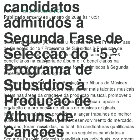
candidatos
Fonte:
Instituto Cultural (IC)
admitidos à
Publicado em:
19 de Janeiro de 2021 às 16:51
Segunda Fase de
O Instituto Cultural (IC) concluiu recentemente a Primeira Fase
Selecção do “5.º
de Selecção do “5.º Programa de Subsídios à Produção de
Álbuns de Canções Originais”, tendo o júri seleccionado 6
beneficiários na categoria de álbum e 10 beneficiários na
Programa de
categoria de mini-álbum, os quais foram admitidos à Segunda
Fase de Selecção do Programa.
Subsídios à
O “Programa de Subsídios à Produção de Álbuns de Músicas
Originais” tem como objectivo impulsionar mais talentos musicais
Produção de
locais nas áreas da criação e da produção musical, promover o
desenvolvimento da indústria musical de Macau, apoiar a
produção e a promoção de álbuns de músicas originais,
Álbuns de
incentivar os músicos a produzir e a lançar trabalhos de melhor
qualidade e criar as bases para o desenvolvimento do mercado.
Canções
Este ano, foram recebidas, no total, 55 candidaturas qualificadas.
Após a análise, o júri seleccionou os seguintes candidatos à
Segunda Fase de Selecção (candidaturas individuais, por ordem