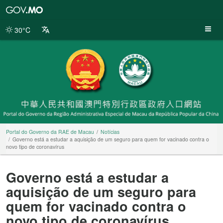
Portal
do
Governo
30°C
da
RAE
de
Macau
Portal do Governo da RAE de Macau
Notícias
Governo está a estudar a aquisição de um seguro para quem for vacinado contra o
novo tipo de coronavírus
Governo está a estudar a
aquisição de um seguro para
quem for vacinado contra o
novo tipo de coronavírus