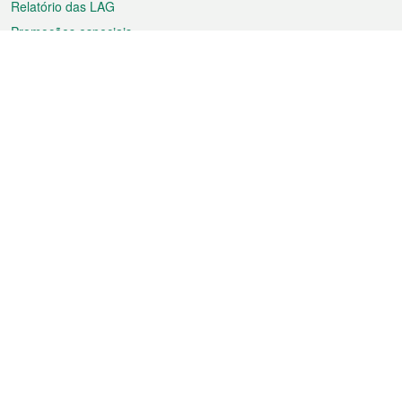
Relatório das LAG
Promoções especiais
Sobre a RAEM
Tempo
Transporte
Feriados
Cultura e lazer
Informação de Macau
Ficheiro sobre Macau
Estatísticas
Anúncios
Notícias
Vídeos
Boletim Oficial