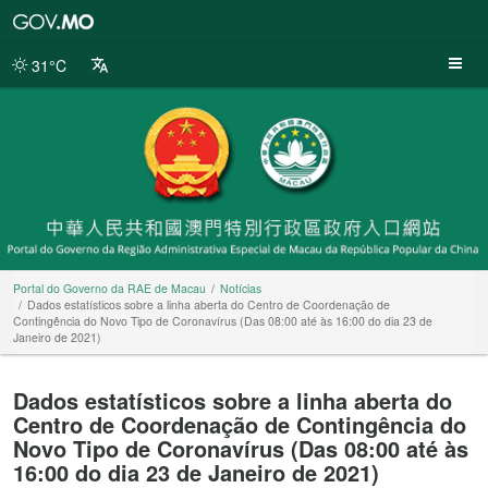
Portal
do
Governo
31°C
da
RAE
de
Macau
Portal do Governo da RAE de Macau
Notícias
Dados estatísticos sobre a linha aberta do Centro de Coordenação de
Contingência do Novo Tipo de Coronavírus (Das 08:00 até às 16:00 do dia 23 de
Janeiro de 2021)
Dados estatísticos sobre a linha aberta do
Centro de Coordenação de Contingência do
Novo Tipo de Coronavírus (Das 08:00 até às
16:00 do dia 23 de Janeiro de 2021)