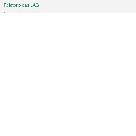
Relatório das LAG
Promoções especiais
Sobre a RAEM
Tempo
Transporte
Feriados
Cultura e lazer
Informação de Macau
Ficheiro sobre Macau
Estatísticas
Anúncios
Notícias
Vídeos