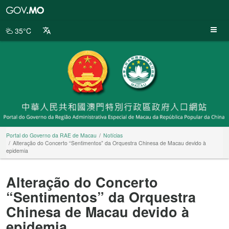
Portal
do
Governo
35°C
da
RAE
de
Macau
Portal do Governo da RAE de Macau
Notícias
Alteração do Concerto “Sentimentos” da Orquestra Chinesa de Macau devido à
epidemia
Alteração do Concerto
“Sentimentos” da Orquestra
Chinesa de Macau devido à
epidemia