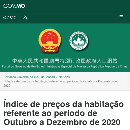
Portal
do
Governo
28°C
da
RAE
de
Macau
Portal do Governo da RAE de Macau
Notícias
Índice de preços da habitação referente ao período de Outubro a Dezembro de
2020
Índice de preços da habitação
referente ao período de
Outubro a Dezembro de 2020