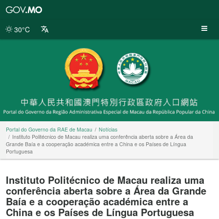
Portal
do
Governo
30°C
da
RAE
de
Macau
Portal do Governo da RAE de Macau
Notícias
Instituto Politécnico de Macau realiza uma conferência aberta sobre a Área da
Grande Baía e a cooperação académica entre a China e os Países de Língua
Portuguesa
Instituto Politécnico de Macau realiza uma
conferência aberta sobre a Área da Grande
Baía e a cooperação académica entre a
China e os Países de Língua Portuguesa