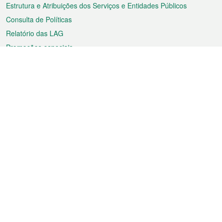
Estrutura e Atribuições dos Serviços e Entidades Públicos
Consulta de Políticas
Relatório das LAG
Promoções especiais
Sobre a RAEM
Tempo
Transporte
Feriados
Cultura e lazer
Informação de Macau
Ficheiro sobre Macau
Estatísticas
Anúncios
Notícias