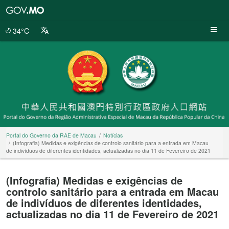
Portal
do
Governo
34°C
da
RAE
de
Macau
Portal do Governo da RAE de Macau
Notícias
(Infografia) Medidas e exigências de controlo sanitário para a entrada em Macau
de indivíduos de diferentes identidades, actualizadas no dia 11 de Fevereiro de 2021
(Infografia) Medidas e exigências de
controlo sanitário para a entrada em Macau
de indivíduos de diferentes identidades,
actualizadas no dia 11 de Fevereiro de 2021