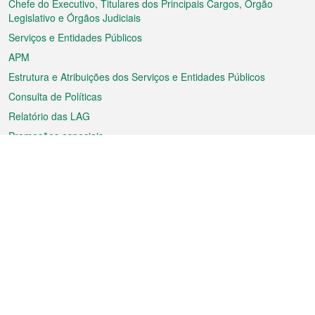
rodapé
Chefe do Executivo, Titulares dos Principais Cargos, Órgão
Legislativo e Órgãos Judiciais
Serviços e Entidades Públicos
APM
Estrutura e Atribuições dos Serviços e Entidades Públicos
Consulta de Políticas
Relatório das LAG
Promoções especiais
Sobre a RAEM
Tempo
Transporte
Feriados
Cultura e lazer
Informação de Macau
Ficheiro sobre Macau