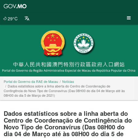
Portal
do
Governo
29°C
da
RAE
de
Macau
Portal do Governo da RAE de Macau
Notícias
Dados estatísticos sobre a linha aberta do Centro de Coordenação de
Contingência do Novo Tipo de Coronavírus (Das 08H00 do dia 04 de Março até às
08H00 do dia 5 de Março de 2021)
Dados estatísticos sobre a linha aberta do
Centro de Coordenação de Contingência do
Novo Tipo de Coronavírus (Das 08H00 do
dia 04 de Março até às 08H00 do dia 5 de