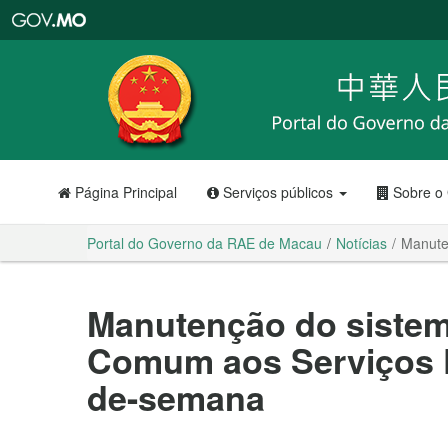
Portal
do
Governo
da
RAE
de
Macau
Página Principal
Serviços públicos
Sobre o
Portal do Governo da RAE de Macau
Notícias
Manute
Manutenção do siste
Comum aos Serviços P
de-semana