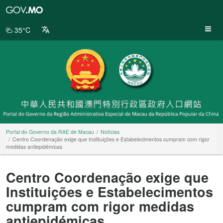
Portal
do
Governo
35°C
da
RAE
de
Macau
Portal do Governo da RAE de Macau
Notícias
Centro Coordenação exige que Instituições e Estabelecimentos cumpram com rigor
medidas antiepidémicas
Centro Coordenação exige que
Instituições e Estabelecimentos
cumpram com rigor medidas
antiepidémicas