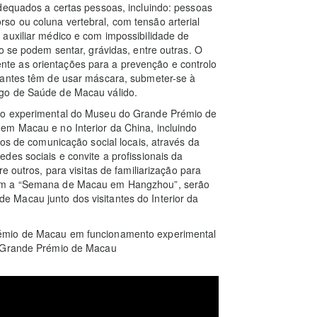
dequados a certas pessoas, incluindo: pessoas
o ou coluna vertebral, com tensão arterial
auxiliar médico e com impossibilidade de
o se podem sentar, grávidas, entre outras. O
te as orientações para a prevenção e controlo
tantes têm de usar máscara, submeter-se à
go de Saúde de Macau válido.
nto experimental do Museu do Grande Prémio de
em Macau e no Interior da China, incluindo
ios de comunicação social locais, através da
des sociais e convite a profissionais da
e outros, para visitas de familiarização para
com a “Semana de Macau em Hangzhou”, serão
 Macau junto dos visitantes do Interior da
rémio de Macau em funcionamento experimental
o Grande Prémio de Macau