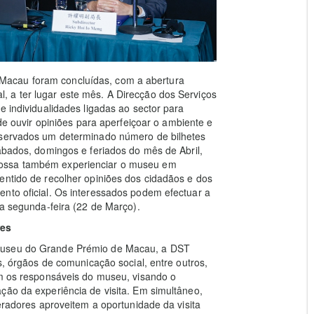
Macau foram concluídas, com a abertura
 a ter lugar este mês. A Direcção dos Serviços
e individualidades ligadas ao sector para
 de ouvir opiniões para aperfeiçoar o ambiente e
reservados um determinado número de bilhetes
sábados, domingos e feriados do mês de Abril,
possa também experienciar o museu em
entido de recolher opiniões dos cidadãos e dos
nto oficial. Os interessados podem efectuar a
ma segunda-feira (22 de Março).
res
 Museu do Grande Prémio de Macau, a DST
s, órgãos de comunicação social, entre outros,
om os responsáveis do museu, visando o
ção da experiência de visita. Em simultâneo,
peradores aproveitem a oportunidade da visita