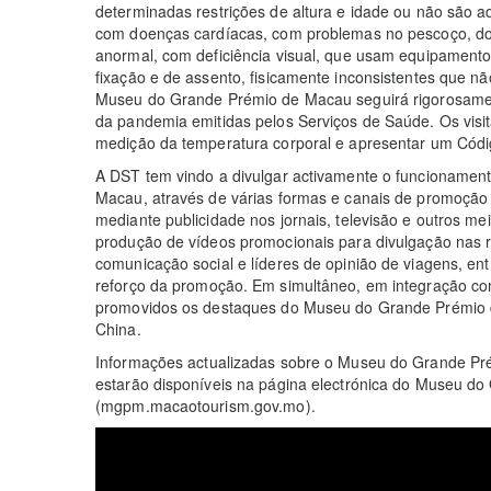
determinadas restrições de altura e idade ou não são a
com doenças cardíacas, com problemas no pescoço, dors
anormal, com deficiência visual, que usam equipamento 
fixação e de assento, fisicamente inconsistentes que nã
Museu do Grande Prémio de Macau seguirá rigorosamen
da pandemia emitidas pelos Serviços de Saúde. Os visi
medição da temperatura corporal e apresentar um Códi
A DST tem vindo a divulgar activamente o funcioname
Macau, através de várias formas e canais de promoção 
mediante publicidade nos jornais, televisão e outros me
produção de vídeos promocionais para divulgação nas re
comunicação social e líderes de opinião de viagens, entr
reforço da promoção. Em simultâneo, em integração 
promovidos os destaques do Museu do Grande Prémio de
China.
Informações actualizadas sobre o Museu do Grande P
estarão disponíveis na página electrónica do Museu d
(mgpm.macaotourism.gov.mo).