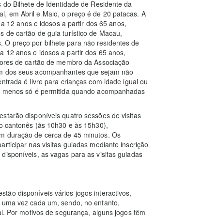
s do Bilhete de Identidade de Residente da
, em Abril e Maio, o preço é de 20 patacas. A
r a 12 anos e idosos a partir dos 65 anos,
 de cartão de guia turístico de Macau,
 O preço por bilhete para não residentes de
 12 anos e idosos a partir dos 65 anos,
adores de cartão de membro da Associação
 um dos seus acompanhantes que sejam não
ntrada é livre para crianças com idade igual ou
 ou menos só é permitida quando acompanhadas
starão disponíveis quatro sessões de visitas
 o cantonês (às 10h30 e às 15h30),
om duração de cerca de 45 minutos. Os
rticipar nas visitas guiadas mediante inscrição
disponíveis, as vagas para as visitas guiadas
.
ão disponíveis vários jogos interactivos,
r uma vez cada um, sendo, no entanto,
al. Por motivos de segurança, alguns jogos têm