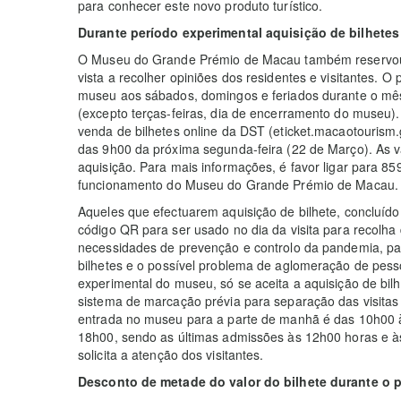
para conhecer este novo produto turístico.
Durante período experimental aquisição de bilhetes
O Museu do Grande Prémio de Macau também reservou v
vista a recolher opiniões dos residentes e visitantes. O 
museu aos sábados, domingos e feriados durante o mê
(excepto terças-feiras, dia de encerramento do museu)
venda de bilhetes online da DST (eticket.macaotourism.g
das 9h00 da próxima segunda-feira (22 de Março). As 
aquisição. Para mais informações, é favor ligar para 8
funcionamento do Museu do Grande Prémio de Macau.
Aqueles que efectuarem aquisição de bilhete, concluí
código QR para ser usado no dia da visita para recolha d
necessidades de prevenção e controlo da pandemia, pa
bilhetes e o possível problema de aglomeração de pess
experimental do museu, só se aceita a aquisição de bil
sistema de marcação prévia para separação das visitas
entrada no museu para a parte de manhã é das 10h00 à
18h00, sendo as últimas admissões às 12h00 horas e à
solicita a atenção dos visitantes.
Desconto de metade do valor do bilhete durante o 