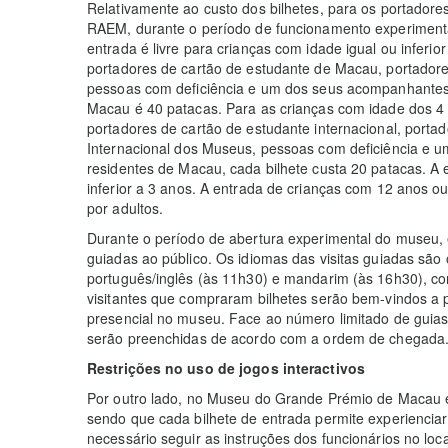
Relativamente ao custo dos bilhetes, para os portadore
RAEM, durante o período de funcionamento experimental
entrada é livre para crianças com idade igual ou inferio
portadores de cartão de estudante de Macau, portadores
pessoas com deficiência e um dos seus acompanhantes.
Macau é 40 patacas. Para as crianças com idade dos 4 a
portadores de cartão de estudante internacional, port
Internacional dos Museus, pessoas com deficiência e
residentes de Macau, cada bilhete custa 20 patacas. A e
inferior a 3 anos. A entrada de crianças com 12 anos
por adultos.
Durante o período de abertura experimental do museu, e
guiadas ao público. Os idiomas das visitas guiadas são
português/inglês (às 11h30) e mandarim (às 16h30), c
visitantes que compraram bilhetes serão bem-vindos a pa
presencial no museu. Face ao número limitado de guias 
serão preenchidas de acordo com a ordem de chegada
Restrições no uso de jogos interactivos
Por outro lado, no Museu do Grande Prémio de Macau est
sendo que cada bilhete de entrada permite experiencia
necessário seguir as instruções dos funcionários no loc