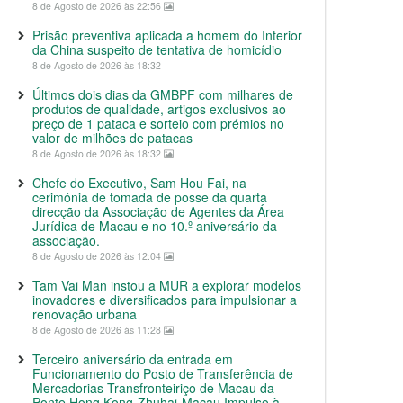
8 de Agosto de 2026 às 22:56
Prisão preventiva aplicada a homem do Interior
da China suspeito de tentativa de homicídio
8 de Agosto de 2026 às 18:32
Últimos dois dias da GMBPF com milhares de
produtos de qualidade, artigos exclusivos ao
preço de 1 pataca e sorteio com prémios no
valor de milhões de patacas
8 de Agosto de 2026 às 18:32
Chefe do Executivo, Sam Hou Fai, na
cerimónia de tomada de posse da quarta
direcção da Associação de Agentes da Área
Jurídica de Macau e no 10.º aniversário da
associação.
8 de Agosto de 2026 às 12:04
Tam Vai Man instou a MUR a explorar modelos
inovadores e diversificados para impulsionar a
renovação urbana
8 de Agosto de 2026 às 11:28
Terceiro aniversário da entrada em
Funcionamento do Posto de Transferência de
Mercadorias Transfronteiriço de Macau da
Ponte Hong Kong-Zhuhai-Macau Impulso à