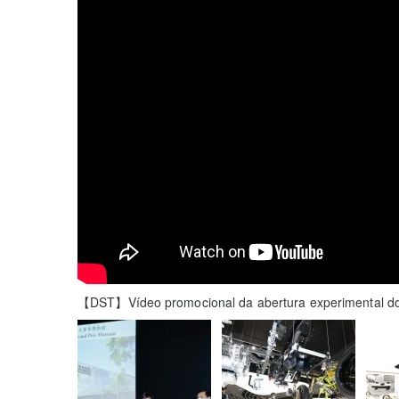
【DST】Vídeo promocional da abertura experimental d