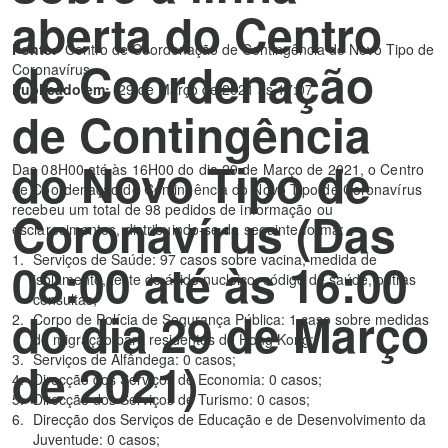
aberta do Centro
Fonte:
Centro de Coordenação de Contingência do Novo Tipo de
de Coordenação
Coronavírus
Publicado em:
29 de Março de 2021 às 17:07
de Contingência
do Novo Tipo de
Das 08H00 até às 16H00 do dia 29 de Março de 2021, o Centro
de Coordenação de Contingência do Novo Tipo de Coronavírus
recebeu um total de 98 pedidos de informação ou
Coronavírus (Das
esclarecimentos, distribuindo-se da seguinte forma:
Serviços de Saúde: 97 casos sobre vacina, medida de
08:00 até às 16:00
isolamento, teste de ácido nucleico, código de saúde, outras
consultas;
do dia 29 de Março
Corpo de Polícia de Segurança Pública: 1 caso sobre medidas
de migração para residentes de Hong Kong;
Serviços de Alfândega: 0 casos;
de 2021)
Direcção dos Serviços de Economia: 0 casos;
Direcção dos Serviços de Turismo: 0 casos;
Direcção dos Serviços de Educação e de Desenvolvimento da
Juventude: 0 casos;