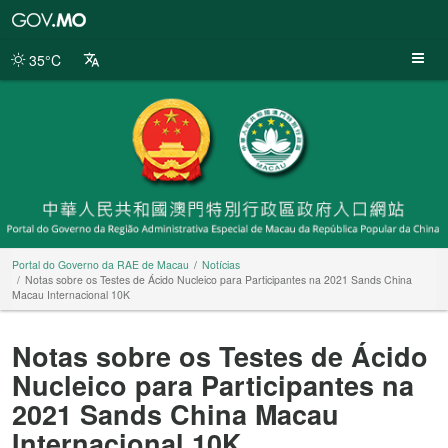
Portal
do
Governo
35°C
da
RAE
de
Macau
Portal do Governo da RAE de Macau
Notícias
Notas sobre os Testes de Ácido Nucleico para Participantes na 2021 Sands China
Macau Internacional 10K
Notas sobre os Testes de Ácido
Nucleico para Participantes na
2021 Sands China Macau
Internacional 10K