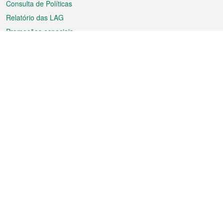
Consulta de Políticas
Relatório das LAG
Promoções especiais
Sobre a RAEM
Tempo
Transporte
Feriados
Cultura e lazer
Informação de Macau
Ficheiro sobre Macau
Estatísticas
Anúncios
Notícias
Vídeos