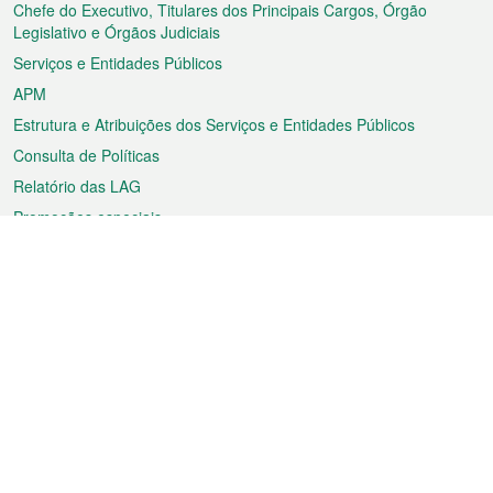
rodapé
Chefe do Executivo, Titulares dos Principais Cargos, Órgão
Legislativo e Órgãos Judiciais
Serviços e Entidades Públicos
APM
Estrutura e Atribuições dos Serviços e Entidades Públicos
Consulta de Políticas
Relatório das LAG
Promoções especiais
Sobre a RAEM
Tempo
Transporte
Feriados
Cultura e lazer
Informação de Macau
Ficheiro sobre Macau