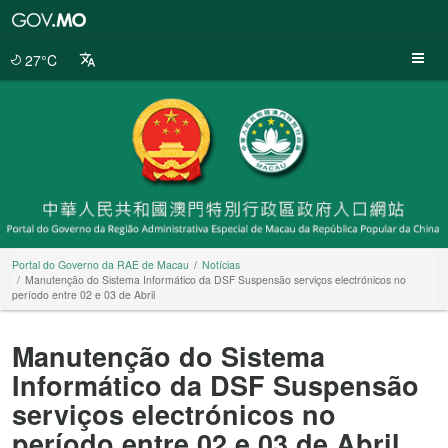
Portal
do
Governo
27°C
da
RAE
de
Macau
Portal do Governo da RAE de Macau
Notícias
Manutenção do Sistema Informático da DSF Suspensão serviços electrónicos no
período entre 02 e 03 de Abril
Manutenção do Sistema
Informático da DSF Suspensão
serviços electrónicos no
período entre 02 e 03 de Abril