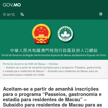
Portal
do
Governo
31°C
da
RAE
de
Macau
Portal do Governo da RAE de Macau
Notícias
Aceitam-se a partir de amanhã inscrições para o programa “Passeios, gastronomia
e estadia para residentes de Macau” – Subsídio para residentes de Macau para as
excursões locais e estadia em hotéis
Aceitam-se a partir de amanhã inscrições
para o programa “Passeios, gastronomia e
estadia para residentes de Macau” –
Subsídio para residentes de Macau para as