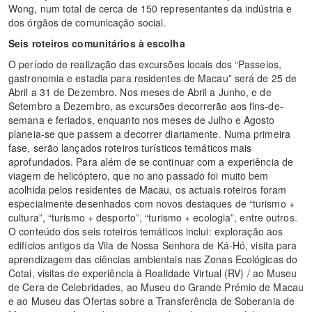
Wong, num total de cerca de 150 representantes da indústria e
dos órgãos de comunicação social.
Seis roteiros comunitários à escolha
O período de realização das excursões locais dos “Passeios,
gastronomia e estadia para residentes de Macau” será de 25 de
Abril a 31 de Dezembro. Nos meses de Abril a Junho, e de
Setembro a Dezembro, as excursões decorrerão aos fins-de-
semana e feriados, enquanto nos meses de Julho e Agosto
planeia-se que passem a decorrer diariamente. Numa primeira
fase, serão lançados roteiros turísticos temáticos mais
aprofundados. Para além de se continuar com a experiência de
viagem de helicóptero, que no ano passado foi muito bem
acolhida pelos residentes de Macau, os actuais roteiros foram
especialmente desenhados com novos destaques de “turismo +
cultura”, “turismo + desporto”, “turismo + ecologia”, entre outros.
O conteúdo dos seis roteiros temáticos inclui: exploração aos
edifícios antigos da Vila de Nossa Senhora de Ká-Hó, visita para
aprendizagem das ciências ambientais nas Zonas Ecológicas do
Cotai, visitas de experiência à Realidade Virtual (RV) / ao Museu
de Cera de Celebridades, ao Museu do Grande Prémio de Macau
e ao Museu das Ofertas sobre a Transferência de Soberania de