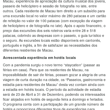
Macau, experiência de apreciação da cultura musical dos jovens,
passeio de helicóptero e sessão de fotografia no iate, entre
outros. Cada residente de Macau tem direito a um subsídio para
uma excursão local no valor máximo de 280 patacas e um cartão
de refeição no valor de 100 patacas (com excepção da viagem
de helicóptero e de fotografia no iate). Após o apoio financeiro, o
preço das excursões dos seis roteiros varia entre 28 e 518
patacas, cobrindo as despesas com o passeio, o guia turístico e
o seguro. As excursões locais estão disponíveis em cantonês,
português e inglês, a fim de satisfazer as necessidades dos
diferentes residentes de Macau.
Acrescentada experiência em hotéis locais
Com a pandemia surgiu o novo termo “staycation” (passar as
férias em casa). Para que os residentes de Macau, na
impossibilidade de sair de férias, possam gozar a alegria de uma
viagem de curta duração na cidade, os “Passeios, gastronomia e
estadia para residentes de Macau” desta vez contam ainda com
a estadia em hotéis locais. O período da actividade de estadia
será de 23 de Abril a 31 de Dezembro, podendo os interessados
ficar alojados em hotéis de segunda-feira a domingo e feriados.
O programa conta com a participação de um grande número de
hotéis e proporciona diferentes tipos de experiências para