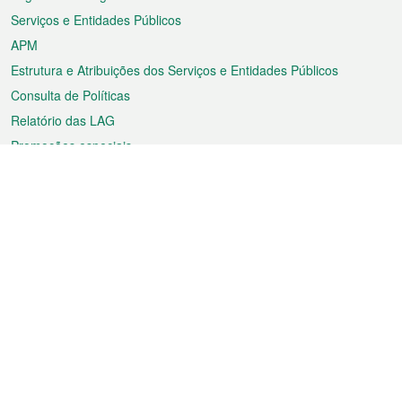
Serviços e Entidades Públicos
APM
Estrutura e Atribuições dos Serviços e Entidades Públicos
Consulta de Políticas
Relatório das LAG
Promoções especiais
Sobre a RAEM
Tempo
Transporte
Feriados
Cultura e lazer
Informação de Macau
Ficheiro sobre Macau
Estatísticas