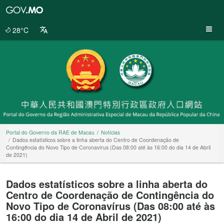
Portal
do
Governo
28°C
da
RAE
de
Macau
Portal do Governo da RAE de Macau
Notícias
Dados estatísticos sobre a linha aberta do Centro de Coordenação de
Contingência do Novo Tipo de Coronavírus (Das 08:00 até às 16:00 do dia 14 de Abril
de 2021)
Dados estatísticos sobre a linha aberta do
Centro de Coordenação de Contingência do
Novo Tipo de Coronavírus (Das 08:00 até às
16:00 do dia 14 de Abril de 2021)