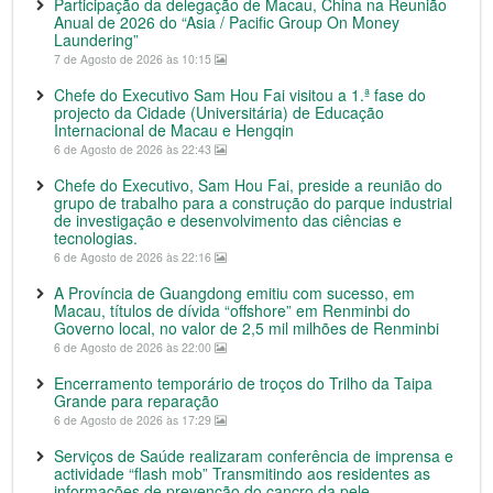
Participação da delegação de Macau, China na Reunião
Anual de 2026 do “Asia / Pacific Group On Money
Laundering”
7 de Agosto de 2026 às 10:15
Chefe do Executivo Sam Hou Fai visitou a 1.ª fase do
projecto da Cidade (Universitária) de Educação
Internacional de Macau e Hengqin
6 de Agosto de 2026 às 22:43
Chefe do Executivo, Sam Hou Fai, preside a reunião do
grupo de trabalho para a construção do parque industrial
de investigação e desenvolvimento das ciências e
tecnologias.
6 de Agosto de 2026 às 22:16
A Província de Guangdong emitiu com sucesso, em
Macau, títulos de dívida “offshore” em Renminbi do
Governo local, no valor de 2,5 mil milhões de Renminbi
6 de Agosto de 2026 às 22:00
Encerramento temporário de troços do Trilho da Taipa
Grande para reparação
6 de Agosto de 2026 às 17:29
Serviços de Saúde realizaram conferência de imprensa e
actividade “flash mob” Transmitindo aos residentes as
informações de prevenção do cancro da pele