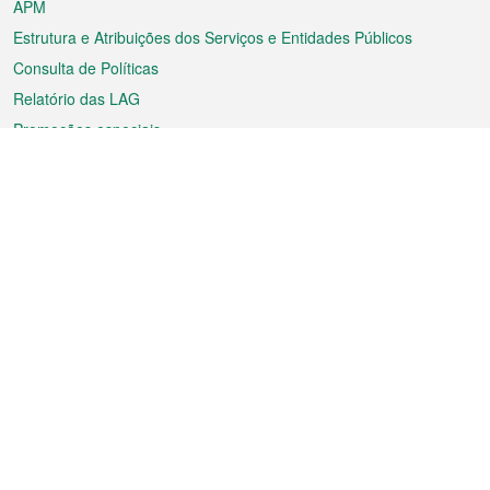
APM
Estrutura e Atribuições dos Serviços e Entidades Públicos
Consulta de Políticas
Relatório das LAG
Promoções especiais
Sobre a RAEM
Tempo
Transporte
Feriados
Cultura e lazer
Informação de Macau
Ficheiro sobre Macau
Estatísticas
Anúncios