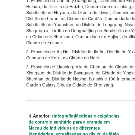
1. Província de Cantão (Guangdong): Comunidade Pequ
Ruibao, do Distrito de Haizhu, Comunidade de Jinlong, do
Subdistrito de Heyuan, do Distrito de Liwan, Comunidad
Distrito de Liwan, da Cidade de Cantão; Comunidade d
Subdistrito de Yuanshan, do Distrito de Longgang, Nova 
Shagangxu, Jardim de Donghailijing do Subdistrito de Yan
da Cidade de Shenzhen; Comunidade de Hujing, da Vila
Cidade de Foshan;
2. Província de An Hui: Distrito de Jin An, Distrito de Y
Condado de Feixi, da Cidade de Hefei;
3. Província de Liaoning: Vila de Chentun, da Cidade 
Xiongyue, do Distrito de Bayuquan, da Cidade de Yin
Shuntian, do Distrito de Heping, Sunshine 100 Internati
Garden Galaxy City, da Cidade de Shenyang.
Anterior:
(Infografia)Medidas e exigências
de controlo sanitário para a entrada em
Macau de indivíduos de diferentes
identidades, actualizadas no dia 28 de Maio