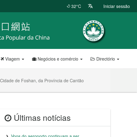
32°C
Iniciar sessão
Viagem
Negócios e comércio
Directório
 Cidade de Foshan, da Província de Cantão
Últimas notícias
Voos do aeroporto continuam a ser