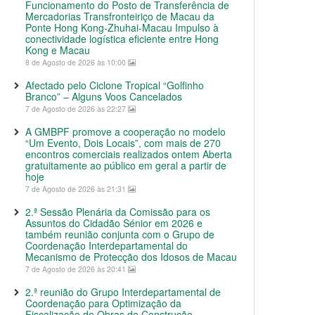
Funcionamento do Posto de Transferência de
Mercadorias Transfronteiriço de Macau da
Ponte Hong Kong-Zhuhai-Macau Impulso à
conectividade logística eficiente entre Hong
Kong e Macau
8 de Agosto de 2026 às 10:00
Afectado pelo Ciclone Tropical “Golfinho
Branco” – Alguns Voos Cancelados
7 de Agosto de 2026 às 22:27
A GMBPF promove a cooperação no modelo
“Um Evento, Dois Locais”, com mais de 270
encontros comerciais realizados ontem Aberta
gratuitamente ao público em geral a partir de
hoje
7 de Agosto de 2026 às 21:31
2.ª Sessão Plenária da Comissão para os
Assuntos do Cidadão Sénior em 2026 e
também reunião conjunta com o Grupo de
Coordenação Interdepartamental do
Mecanismo de Protecção dos Idosos de Macau
7 de Agosto de 2026 às 20:41
2.ª reunião do Grupo Interdepartamental de
Coordenação para Optimização da
Fiscalização de Obras de Construção,