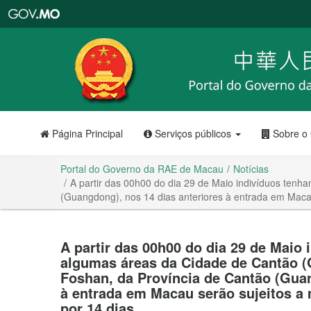
Portal
do
Governo
da
RAE
de
Macau
Página Principal
Serviços públicos
Sobre o
Portal do Governo da RAE de Macau
Notícias
A partir das 00h00 do dia 29 de Maio indivíduos te
(Guangdong), nos 14 dias anteriores à entrada em Maca
A partir das 00h00 do dia 29 de Maio
algumas áreas da Cidade de Cantão 
Foshan, da Província de Cantão (Guan
à entrada em Macau serão sujeitos a
por 14 dias