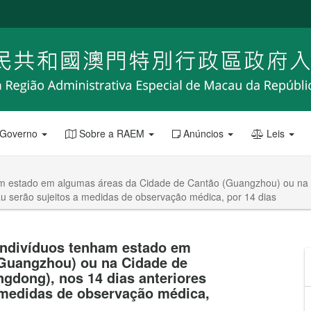
 Governo
Sobre a RAEM
Anúncios
Leis
nham estado em algumas áreas da Cidade de Cantão (Guangzhou) ou na
u serão sujeitos a medidas de observação médica, por 14 dias
 indivíduos tenham estado em
(Guangzhou) ou na Cidade de
gdong), nos 14 dias anteriores
 medidas de observação médica,