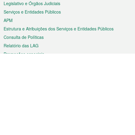
rodapé
Legislativo e Órgãos Judiciais
Serviços e Entidades Públicos
APM
Estrutura e Atribuições dos Serviços e Entidades Públicos
Consulta de Políticas
Relatório das LAG
Promoções especiais
Sobre a RAEM
Tempo
Transporte
Feriados
Cultura e lazer
Informação de Macau
Ficheiro sobre Macau
Estatísticas