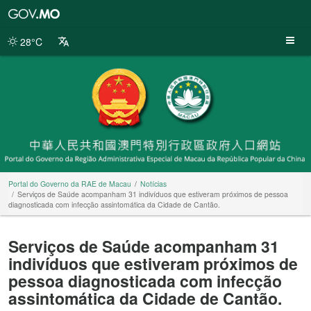
Portal
do
Governo
28°C
da
RAE
de
Macau
Portal do Governo da RAE de Macau
Notícias
Serviços de Saúde acompanham 31 indivíduos que estiveram próximos de pessoa
diagnosticada com infecção assintomática da Cidade de Cantão.
Serviços de Saúde acompanham 31
indivíduos que estiveram próximos de
pessoa diagnosticada com infecção
assintomática da Cidade de Cantão.