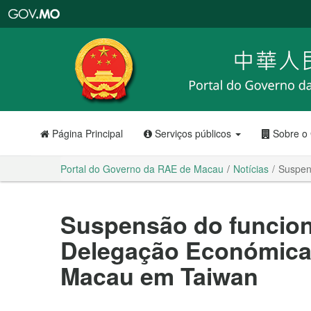
Portal
do
Governo
da
RAE
de
Macau
Página Principal
Serviços públicos
Sobre o
Portal do Governo da RAE de Macau
Notícias
Suspen
Suspensão do funcio
Delegação Económica 
Macau em Taiwan