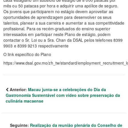
cada estagiário um subsídio de estágio de 8 000 patacas por
mês ou 50 patacas por hora e adquirir uma apólice de seguro.
Os jovens que participarem no estágio devem aproveitar as
oportunidades de aprendizagem para desenvolver os seus
talentos, planear a sua carreira e aumentar a sua competitividade
profissional. Para os recém-graduados do ensino superior
interessados ​​em participar neste Plano de estágio, podem
contactar o Sr. Loi ou a Sra. Chan da DSAL pelos telefones 8399
9903 e 8399 9213 respectivamente
O link específico do Plano
https://www.dsal.gov.mo/zh_tw/standard/employment_recruitment_l
Anterior:
Macau junta-se a celebrações do Dia da
Gastronomia Sustentável com vídeo sobre preservação da
culinária macaense
Seguinte:
Realização da reunião plenária do Conselho de