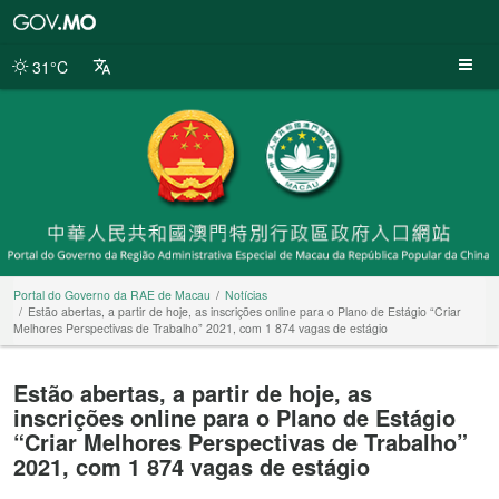
Portal
do
Governo
31°C
da
RAE
de
Macau
Portal do Governo da RAE de Macau
Notícias
Estão abertas, a partir de hoje, as inscrições online para o Plano de Estágio “Criar
Melhores Perspectivas de Trabalho” 2021, com 1 874 vagas de estágio
Estão abertas, a partir de hoje, as
inscrições online para o Plano de Estágio
“Criar Melhores Perspectivas de Trabalho”
2021, com 1 874 vagas de estágio