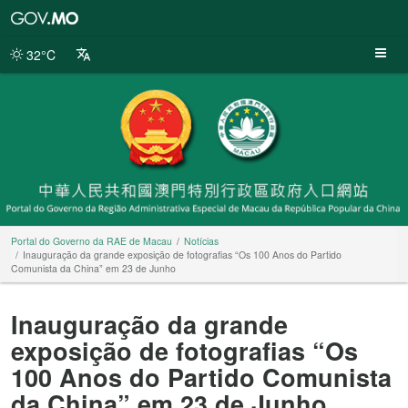
Portal
do
Governo
32°C
da
RAE
de
Macau
Portal do Governo da RAE de Macau
Notícias
Inauguração da grande exposição de fotografias “Os 100 Anos do Partido
Comunista da China” em 23 de Junho
Inauguração da grande
exposição de fotografias “Os
100 Anos do Partido Comunista
da China” em 23 de Junho