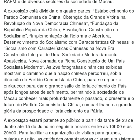
RAEM e de diversos sectores da sociedade de Macau.
A exposição está dividida em quatro partes: “Estabelecimento do
Partido Comunista da China, Obtenção da Grande Vitória na
Revolução da Nova Democracia Chinesa”, “Fundação da
República Popular da China, Revolução e Construção do
Socialismo”, “Implementação da Reforma e Abertura,
Desenvolvimento do Socialismo com Características Chinesas” e
“Socialismo com Características Chinesas na Nova Era,
Construção Integral de Uma Sociedade Moderadamente
Abastecida, Nova Jornada da Plena Construção de Um País
Socialista Moderno”. As 298 fotografias dinâmicas exibidas
mostram o caminho que a nação chinesa percorreu, sob a
direcção do Partido Comunista da China, para se erguer e
enriquecer para dar o grande salto do fortalecimento do País
após longos anos de sofrimento, permitindo à sociedade de
Macau conhecer mais profundamente o passado, o presente e o
futuro do Partido Comunista da China, compartilhando a grande
glória da prosperidade e fortalecimento da Pátria.
A exposição estará patente ao público a partir da tarde de 23 de
Junho até 15 de Julho no seguinte horário: entre as 10h00 e as
20h00. Para facilitar a organização de visitas para grupos,
guiadas ou não, as entidades organizadoras criaram um sistema