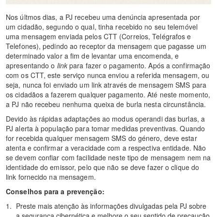
Nos últmos dias, a PJ recebeu uma denúncia apresentada por
um cidadão, segundo o qual, tinha recebido no seu telemóvel
uma mensagem enviada pelos CTT (Correios, Telégrafos e
Telefones), pedindo ao receptor da mensagem que pagasse um
determinado valor a fim de levantar uma encomenda, e
apresentando o
link
para fazer o pagamento. Após a confirmação
com os CTT, este serviço nunca enviou a referida mensagem, ou
seja, nunca foi enviado um link através de mensagem SMS para
os cidadãos a fazerem qualquer pagamento. Até neste momento,
a PJ não recebeu nenhuma queixa de burla nesta circunstância.
Devido às rápidas adaptações ao modus operandi das burlas, a
PJ alerta à população para tomar medidas preventivas. Quando
for recebida qualquer mensagem SMS do género, deve estar
atenta e confirmar a veracidade com a respectiva entidade. Não
se devem confiar com facilidade neste tipo de mensagem nem na
identidade do emissor, pelo que não se deve fazer o clique do
link fornecido na mensagem.
Conselhos para a prevenção:
Preste mais atenção às informações divulgadas pela PJ sobre
a segurança cibernética e melhore o seu sentido de precaução