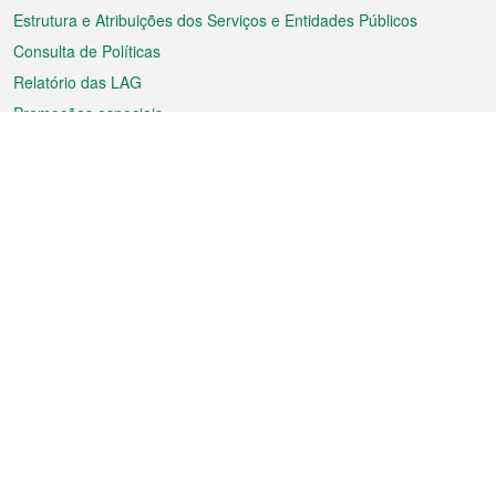
Estrutura e Atribuições dos Serviços e Entidades Públicos
Consulta de Políticas
Relatório das LAG
Promoções especiais
Sobre a RAEM
Tempo
Transporte
Feriados
Cultura e lazer
Informação de Macau
Ficheiro sobre Macau
Estatísticas
Anúncios