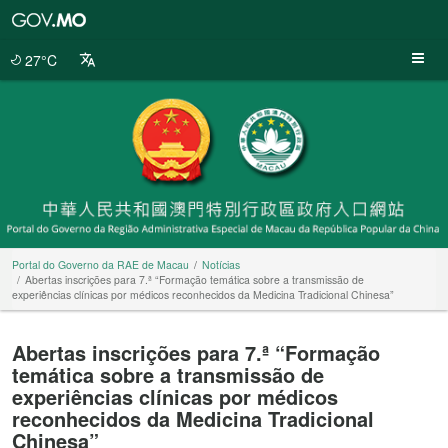
Portal
do
Governo
27°C
da
RAE
de
Macau
Portal do Governo da RAE de Macau
Notícias
Abertas inscrições para 7.ª “Formação temática sobre a transmissão de
experiências clínicas por médicos reconhecidos da Medicina Tradicional Chinesa”
Abertas inscrições para 7.ª “Formação
temática sobre a transmissão de
experiências clínicas por médicos
reconhecidos da Medicina Tradicional
Chinesa”