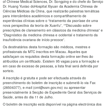
of Chinese Medical Sciences, Dr. Songping e do chefe do Serviço
Dr. Huang Yuxiao doHospital Xiyuan da Academia Chinesa de
Ciências Médicas da China, que realizarão palestras temáticas
para intercâmbios académicos e compartilhamento de
experiências clínicas sobre o “tratamento da psoríase de uma
nova perspectiva da teoria de Xuanfu”, “"Discussão sobre
prescrições de clareamento em clássicos da medicina chinesa” e
“Diagnóstico da medicina chinesa e ocidental e tratamento da
insuficiência ovariana de início precoce”.
Os destinatários desta formação são médicos, mestres e
profissionais da MTC inscritos em Macau. Aqueles que
satisfaçam os requisitos desta formação online ser-lhes-ão
atribuídos um certificado. Existem 95 vagas para a formação e
em caso de excesso de pessoas, a lista final será definida por
sorteio.
A inscrição é gratuita e pode ser efectuada através do
preenchimento do boletim de inscrição e submetê-lo via Fax
(28506377), e-mail (cmt@ssm.gov.mo) ou apresentar
presencialmente à Secção de Expediente Geral dos Serviços de
Saúde, antes do dia 11 de Julho.
O boletim de inscrição está disponível na página electrónica dos