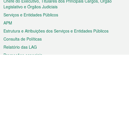
rodapé
Chefe do Executivo, Titulares dos Principais Cargos, Órgão
Legislativo e Órgãos Judiciais
Serviços e Entidades Públicos
APM
Estrutura e Atribuições dos Serviços e Entidades Públicos
Consulta de Políticas
Relatório das LAG
Promoções especiais
Sobre a RAEM
Tempo
Transporte
Feriados
Cultura e lazer
Informação de Macau
Ficheiro sobre Macau