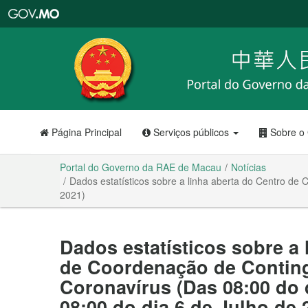
Portal
do
Governo
da
RAE
de
Macau
Página Principal
Serviços públicos
Sobre o
Portal do Governo da RAE de Macau
Notícias
Dados estatísticos sobre a linha aberta do Centro de
2021)
Dados estatísticos sobre a 
de Coordenação de Conting
Coronavírus (Das 08:00 do d
08:00 do dia 6 de Julho de 