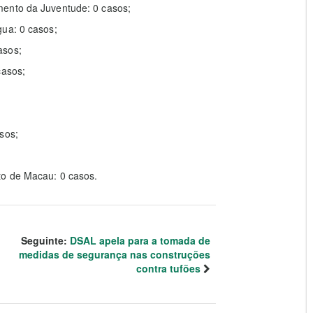
mento da Juventude: 0 casos;
gua: 0 casos;
asos;
casos;
sos;
to de Macau: 0 casos.
Seguinte:
DSAL apela para a tomada de
medidas de segurança nas construções
contra tufões