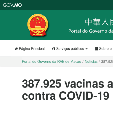
Portal
do
Governo
da
RAE
de
Macau
Página Principal
Serviços públicos
Sobre o
Portal do Governo da RAE de Macau
Notícias
387.92
387.925 vacinas 
contra COVID-19