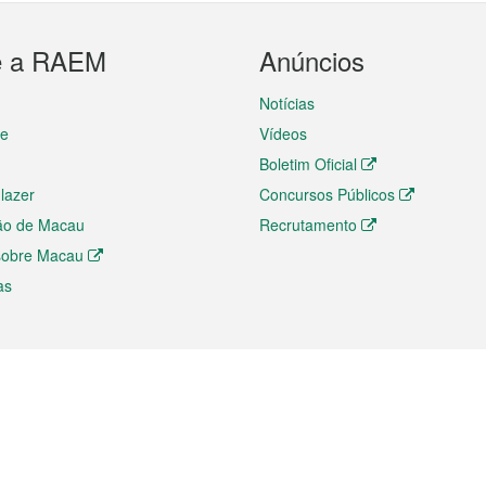
e a RAEM
Anúncios
Notícias
te
Vídeos
Boletim Oficial
 lazer
Concursos Públicos
ão de Macau
Recrutamento
 sobre Macau
as
ios e comércio
Directório
 e Investimento
Directório de Aplicações para T
o Comércio e Convenções em
Directório de Redes Sociais