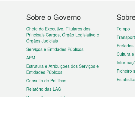
Menu
Sobre o Governo
Sobr
do
rodapé
Chefe do Executivo, Titulares dos
Tempo
Principais Cargos, Órgão Legislativo e
Transpor
Órgãos Judiciais
Feriados
Serviços e Entidades Públicos
Cultura e
APM
Informaç
Estrutura e Atribuições dos Serviços e
Ficheiro
Entidades Públicos
Estatístic
Consulta de Políticas
Relatório das LAG
Promoções especiais
Viagem
Negóc
Planear a sua viagem
Negócios
Descobrir Macau
Feiras d