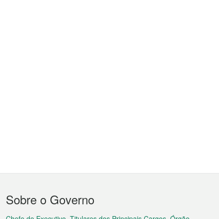
Menu
Sobre o Governo
do
Chefe do Executivo, Titulares dos Principais Cargos, Órgão