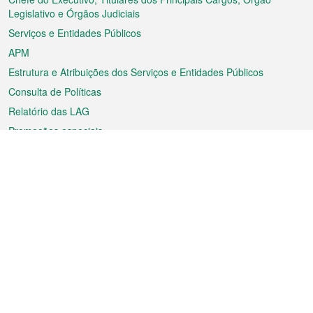
rodapé
Legislativo e Órgãos Judiciais
Serviços e Entidades Públicos
APM
Estrutura e Atribuições dos Serviços e Entidades Públicos
Consulta de Políticas
Relatório das LAG
Promoções especiais
Sobre a RAEM
Tempo
Transporte
Feriados
Cultura e lazer
Informação de Macau
Ficheiro sobre Macau
Estatísticas