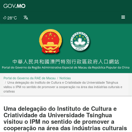
Portal
do
Governo
28°C
da
RAE
de
Macau
Portal do Governo da RAE de Macau
Notícias
Uma delegação do Instituto de Cultura e Criatividade da Universidade Tsinghua
visitou o IPM no sentido de promover a cooperação na área das indústrias culturais e
criativas
Uma delegação do Instituto de Cultura e
Criatividade da Universidade Tsinghua
visitou o IPM no sentido de promover a
cooperação na área das indústrias culturais