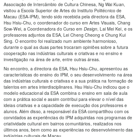
Associação de Intercâmbio de Cultura Chinesa, Ng Wai Kuan,
visitou a Escola Superior de Artes do Instituto Politécnico de
Macau (ESA-IPM), tendo sido recebida pela directora da ESA,
Hsu Hsiu-Chu, o coordenador do curso em Artes Visuais, Chang
Sow-Wei, a Coordenadora do Curso em
Design
, Lai Mei Kei, e os
professores adjuntos da ESA, Lei Cheng Cheong e Chung Kui
Sing. O encontro foi realizado num ambiente harmonioso,
durante o qual as duas partes trocaram opiniões sobre a futura
cooperação nas indústrias culturais e criativas e no ensino e
investigação na área de arte, entre outras áreas.
No encontro, a directora da ESA, Hsu Hsiu-Chu, apresentou as
características do ensino do IPM, o seu desenvolvimento na área
das indústrias culturais e criativas e a sua prática na formação de
talentos em artes interdisciplinares. Hsu Hsiu-Chu indicou que o
modelo educacional da ESA combina o ensino em sala de aula
com a prática social e assim contribui para elevar o nível das
ideias criativas e a capacidade de execução dos professores e
alunos. Além disso, a responsável da ESA compartilhou com os
convidados as experiências do IPM adquiridas nos programas de
criatividade cultural em bairros comunitários, realizados nos
últimos anos, bem como as experiências no desenvolvimento das
indústrias culturais de Macau.