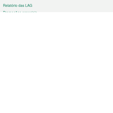
Relatório das LAG
Promoções especiais
Sobre a RAEM
Tempo
Transporte
Feriados
Cultura e lazer
Informação de Macau
Ficheiro sobre Macau
Estatísticas
Anúncios
Notícias
Vídeos