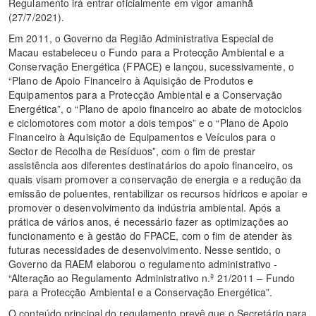
Regulamento irá entrar oficialmente em vigor amanhã
(27/7/2021).
Em 2011, o Governo da Região Administrativa Especial de
Macau estabeleceu o Fundo para a Protecção Ambiental e a
Conservação Energética (FPACE) e lançou, sucessivamente, o
“Plano de Apoio Financeiro à Aquisição de Produtos e
Equipamentos para a Protecção Ambiental e a Conservação
Energética”, o “Plano de apoio financeiro ao abate de motociclos
e ciclomotores com motor a dois tempos” e o “Plano de Apoio
Financeiro à Aquisição de Equipamentos e Veículos para o
Sector de Recolha de Resíduos”, com o fim de prestar
assistência aos diferentes destinatários do apoio financeiro, os
quais visam promover a conservação de energia e a redução da
emissão de poluentes, rentabilizar os recursos hídricos e apoiar e
promover o desenvolvimento da indústria ambiental. Após a
prática de vários anos, é necessário fazer as optimizações ao
funcionamento e à gestão do FPACE, com o fim de atender às
futuras necessidades de desenvolvimento. Nesse sentido, o
Governo da RAEM elaborou o regulamento administrativo -
“Alteração ao Regulamento Administrativo n.º 21/2011 ‒ Fundo
para a Protecção Ambiental e a Conservação Energética”.
O conteúdo principal do regulamento prevê que o Secretário para