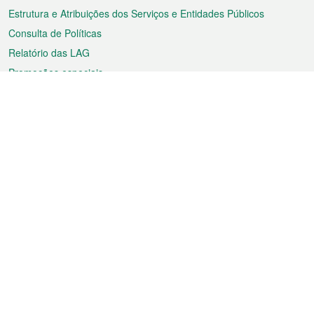
Estrutura e Atribuições dos Serviços e Entidades Públicos
Consulta de Políticas
Relatório das LAG
Promoções especiais
Sobre a RAEM
Tempo
Transporte
Feriados
Cultura e lazer
Informação de Macau
Ficheiro sobre Macau
Estatísticas
Anúncios