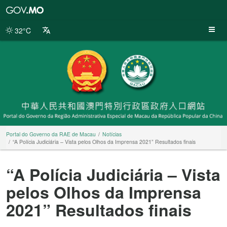
Portal
do
Governo
32°C
da
RAE
de
Macau
Portal do Governo da RAE de Macau
Notícias
“A Polícia Judiciária – Vista pelos Olhos da Imprensa 2021” Resultados finais
“A Polícia Judiciária – Vista
pelos Olhos da Imprensa
2021” Resultados finais