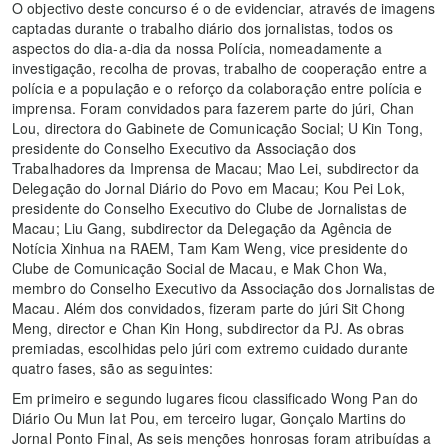
O objectivo deste concurso é o de evidenciar, através de imagens
captadas durante o trabalho diário dos jornalistas, todos os
aspectos do dia-a-dia da nossa Polícia, nomeadamente a
investigação, recolha de provas, trabalho de cooperação entre a
polícia e a população e o reforço da colaboração entre polícia e
imprensa. Foram convidados para fazerem parte do júri, Chan
Lou, directora do Gabinete de Comunicação Social; U Kin Tong,
presidente do Conselho Executivo da Associação dos
Trabalhadores da Imprensa de Macau; Mao Lei, subdirector da
Delegação do Jornal Diário do Povo em Macau; Kou Pei Lok,
presidente do Conselho Executivo do Clube de Jornalistas de
Macau; Liu Gang, subdirector da Delegação da Agência de
Notícia Xinhua na RAEM, Tam Kam Weng, vice presidente do
Clube de Comunicação Social de Macau, e Mak Chon Wa,
membro do Conselho Executivo da Associação dos Jornalistas de
Macau. Além dos convidados, fizeram parte do júri Sit Chong
Meng, director e Chan Kin Hong, subdirector da PJ. As obras
premiadas, escolhidas pelo júri com extremo cuidado durante
quatro fases, são as seguintes:
Em primeiro e segundo lugares ficou classificado Wong Pan do
Diário Ou Mun Iat Pou, em terceiro lugar, Gonçalo Martins do
Jornal Ponto Final, As seis menções honrosas foram atribuídas a