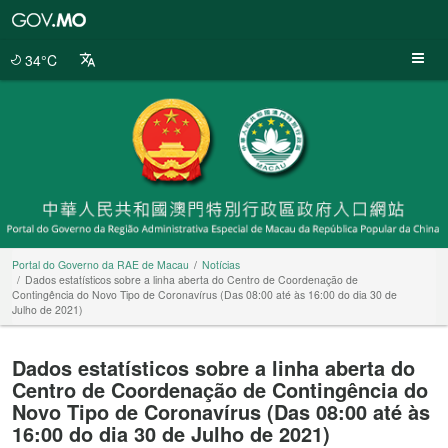
Portal
do
Governo
34°C
da
RAE
de
Macau
Portal do Governo da RAE de Macau
Notícias
Dados estatísticos sobre a linha aberta do Centro de Coordenação de
Contingência do Novo Tipo de Coronavírus (Das 08:00 até às 16:00 do dia 30 de
Julho de 2021)
Dados estatísticos sobre a linha aberta do
Centro de Coordenação de Contingência do
Novo Tipo de Coronavírus (Das 08:00 até às
16:00 do dia 30 de Julho de 2021)