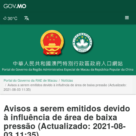
Portal
do
Governo
30°C
da
RAE
de
Macau
Portal do Governo da RAE de Macau
Notícias
Avisos a serem emitidos devido à influência de área de baixa pressão (Actualizado:
2021-08-03 11:35)
Avisos a serem emitidos devido
à influência de área de baixa
pressão (Actualizado: 2021-08-
03 11:35)