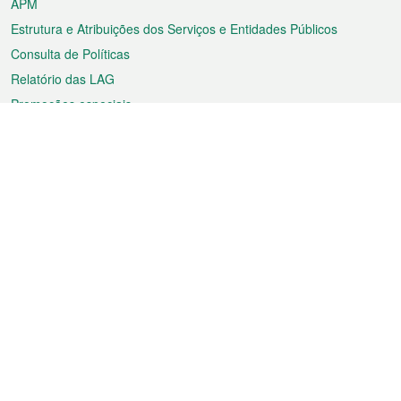
APM
Estrutura e Atribuições dos Serviços e Entidades Públicos
Consulta de Políticas
Relatório das LAG
Promoções especiais
Sobre a RAEM
Tempo
Transporte
Feriados
Cultura e lazer
Informação de Macau
Ficheiro sobre Macau
Estatísticas
Anúncios