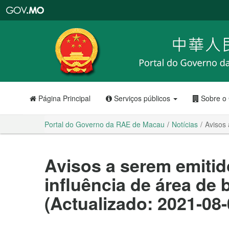
Portal
do
Governo
da
RAE
de
Macau
Página Principal
Serviços públicos
Sobre o
Portal do Governo da RAE de Macau
Notícias
Avisos 
Avisos a serem emitid
influência de área de 
(Actualizado: 2021-08-