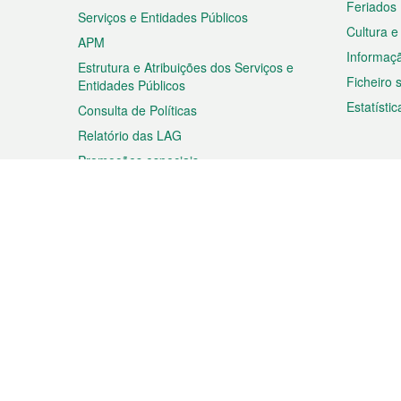
Feriados
Serviços e Entidades Públicos
Cultura e
APM
Informaç
Estrutura e Atribuições dos Serviços e
Ficheiro
Entidades Públicos
Estatístic
Consulta de Políticas
Relatório das LAG
Promoções especiais
Viagem
Negóc
Planear a sua viagem
Negócios
Descobrir Macau
Feiras d
Macau
Espectáculos e Entretenimento
Oportuni
Roteiro de Compras
das PME
Eventos e Festividades
Informaç
Proprieda