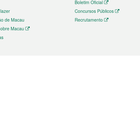
Boletim Oficial
 lazer
Concursos Públicos
ão de Macau
Recrutamento
 sobre Macau
as
ios e comércio
Directório
 e Investimento
Directório de Aplicações para T
o Comércio e Convenções em
Directório de Redes Sociais
Directório de Websites Temático
dades de Negócios e Serviços
Directório RSS
s
Descarregamento de impressos
ão dos Mercados
de Intelectual