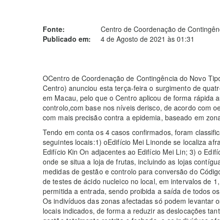
Fonte:
Centro de Coordenação de Contingênc
Publicado em:
4 de Agosto de 2021 às 01:31
OCentro de Coordenação de Contingência do Novo Tipo
Centro) anunciou esta terça-feira o surgimento de qua
em Macau, pelo que o Centro aplicou de forma rápida 
controlo,com base nos níveis derisco, de acordo com o
com mais precisão contra a epidemia, baseado em zona
Tendo em conta os 4 casos confirmados, foram classifi
seguintes locais:1) oEdifício Mei Linonde se localiza af
Edifício Kin On adjacentes ao Edifício Mei Lin; 3) o Ed
onde se situa a loja de frutas, incluindo as lojas cont
medidas de gestão e controlo para conversão do Código
de testes de ácido nucleico no local, em intervalos de 
permitida a entrada, sendo proibida a saída de todos o
Os indivíduos das zonas afectadas só podem levantar o
locais indicados, de forma a reduzir as deslocações tan