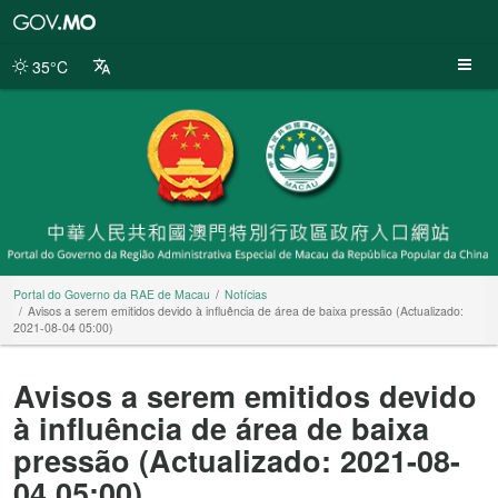
Portal
do
Governo
35°C
da
RAE
de
Macau
Portal do Governo da RAE de Macau
Notícias
Avisos a serem emitidos devido à influência de área de baixa pressão (Actualizado:
2021-08-04 05:00)
Avisos a serem emitidos devido
à influência de área de baixa
pressão (Actualizado: 2021-08-
04 05:00)