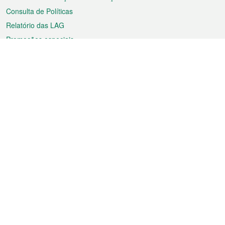
Consulta de Políticas
Relatório das LAG
Promoções especiais
Sobre a RAEM
Tempo
Transporte
Feriados
Cultura e lazer
Informação de Macau
Ficheiro sobre Macau
Estatísticas
Anúncios
Notícias