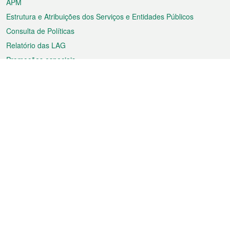
APM
Estrutura e Atribuições dos Serviços e Entidades Públicos
Consulta de Políticas
Relatório das LAG
Promoções especiais
Sobre a RAEM
Tempo
Transporte
Feriados
Cultura e lazer
Informação de Macau
Ficheiro sobre Macau
Estatísticas
Anúncios