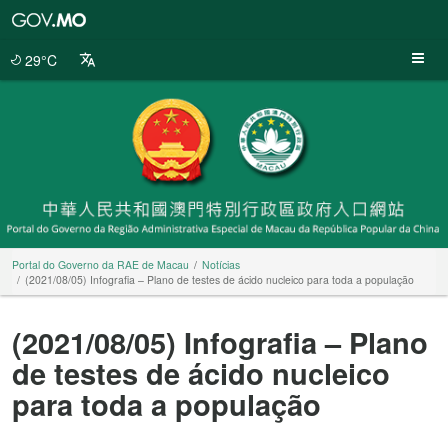
Portal
do
Governo
29°C
da
RAE
de
Macau
Portal do Governo da RAE de Macau
Notícias
(2021/08/05) Infografia – Plano de testes de ácido nucleico para toda a população
(2021/08/05) Infografia – Plano
de testes de ácido nucleico
para toda a população