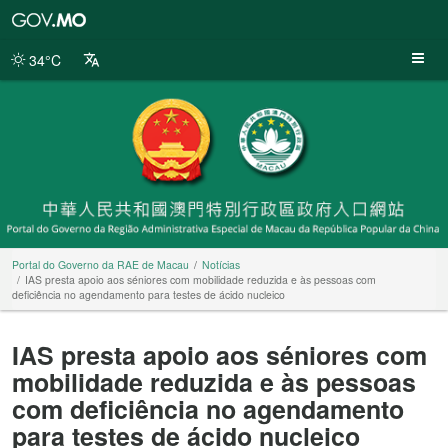
Portal
do
Governo
34°C
da
RAE
de
Macau
Portal do Governo da RAE de Macau
Notícias
IAS presta apoio aos séniores com mobilidade reduzida e às pessoas com
deficiência no agendamento para testes de ácido nucleico
IAS presta apoio aos séniores com
mobilidade reduzida e às pessoas
com deficiência no agendamento
para testes de ácido nucleico