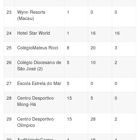
23
Wynn Resorts
1
0
0
(Macau)
24
Hotel Star World
1
16
16
25
ColégioMateus Ricci
8
20
3
26
Colégio Diocesano de
5
10
2
São José (2)
27
Escola Estrela do Mar
5
0
0
28
Centro Desportivo
15
5
0
Mong-Há
29
Centro Desportivo
15
28
2
Olímpico
30
AuditóriodoCarmo
4
15
4