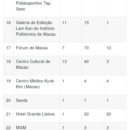
Polidesportivo Tap
Seac
16
Galeria de Exibição
11
15
1
Lam Kan do Instituto
Politécnico de Macau
17
Fórum de Macau
7
70
10
18
Centro Cultural de
13
40
3
Macau
19
Centro Médico Kuok
1
4
4
Kim (Macau)
20
Sands
1
1
1
21
Hotel Grande Lisboa
1
20
20
22
MGM
1
3
3