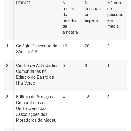
o
o
POSTO
N.
N.
Número
pontos
pessoas
de
de
em
pessoas
recolha
espera
em
de
média
amostra
1
Colégio Diocesano de
10
20
2
São José 6
2
Centro de Actividades
5
3
1
Comunitárias no
Edifício do Bairro da
Ilha Verde
3
Edifício de Serviços
4
18
5
Comunitários da
União Geral das
Associações dos
Moradores de Macau