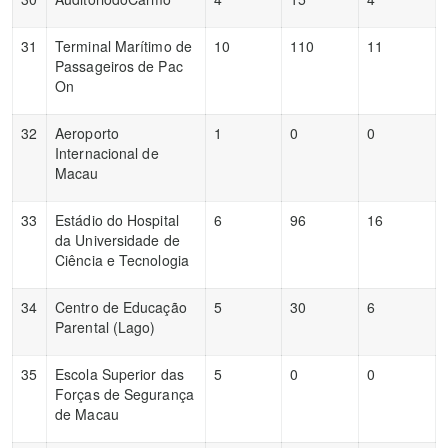
31
Terminal Marítimo de
10
110
11
Passageiros de Pac
On
32
Aeroporto
1
0
0
Internacional de
Macau
33
Estádio do Hospital
6
96
16
da Universidade de
Ciência e Tecnologia
34
Centro de Educação
5
30
6
Parental (Lago)
35
Escola Superior das
5
0
0
Forças de Segurança
de Macau