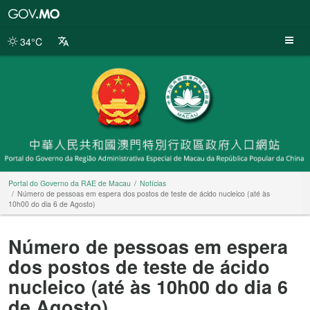
Portal
do
Governo
34°C
da
RAE
de
Macau
Portal do Governo da RAE de Macau
Notícias
Número de pessoas em espera dos postos de teste de ácido nucleico (até às
10h00 do dia 6 de Agosto)
Número de pessoas em espera
dos postos de teste de ácido
nucleico (até às 10h00 do dia 6
de Agosto)