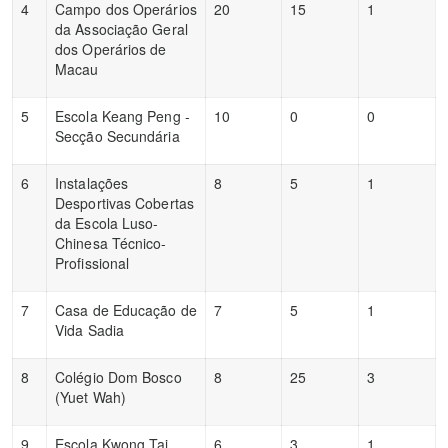
4
Campo dos Operários
20
15
1
da Associação Geral
dos Operários de
Macau
5
Escola Keang Peng -
10
0
0
Secção Secundária
6
Instalações
8
5
1
Desportivas Cobertas
da Escola Luso-
Chinesa Técnico-
Profissional
7
Casa de Educação de
7
5
1
Vida Sadia
8
Colégio Dom Bosco
8
25
3
(Yuet Wah)
9
Escola Kwong Tai
6
3
1