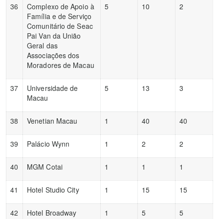
36
Complexo de Apoio à
5
10
2
Família e de Serviço
Comunitário de Seac
Pai Van da União
Geral das
Associações dos
Moradores de Macau
37
Universidade de
5
13
3
Macau
38
Venetian Macau
1
40
40
39
Palácio Wynn
1
2
2
40
MGM Cotai
1
1
1
41
Hotel Studio City
1
15
15
42
Hotel Broadway
1
5
5