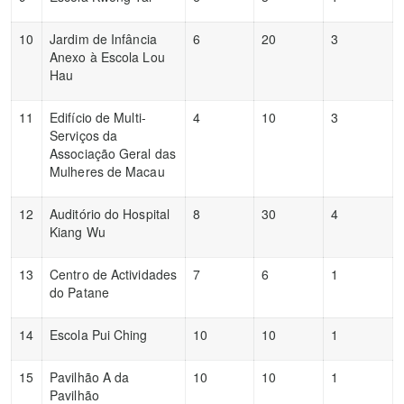
10
Jardim de Infância
6
20
3
Anexo à Escola Lou
Hau
11
Edifício de Multi-
4
10
3
Serviços da
Associação Geral das
Mulheres de Macau
12
Auditório do Hospital
8
30
4
Kiang Wu
13
Centro de Actividades
7
6
1
do Patane
14
Escola Pui Ching
10
10
1
15
Pavilhão A da
10
10
1
Pavilhão