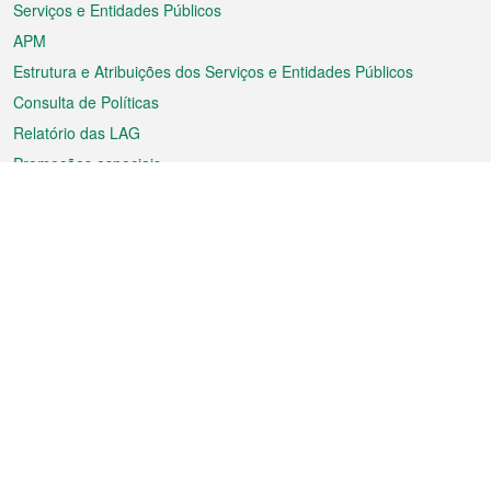
Serviços e Entidades Públicos
APM
Estrutura e Atribuições dos Serviços e Entidades Públicos
Consulta de Políticas
Relatório das LAG
Promoções especiais
Sobre a RAEM
Tempo
Transporte
Feriados
Cultura e lazer
Informação de Macau
Ficheiro sobre Macau
Estatísticas