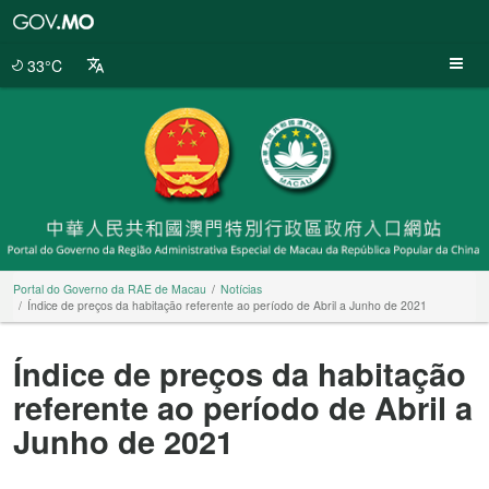
Portal
do
Governo
33°C
da
RAE
de
Macau
Portal do Governo da RAE de Macau
Notícias
Índice de preços da habitação referente ao período de Abril a Junho de 2021
Índice de preços da habitação
referente ao período de Abril a
Junho de 2021