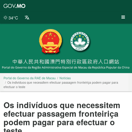
Portal
do
Governo
34°C
da
RAE
de
Macau
Portal do Governo da RAE de Macau
Notícias
Os indivíduos que necessitem efectuar passagem fronteiriça podem pagar para
efectuar o teste
Os indivíduos que necessitem
efectuar passagem fronteiriça
podem pagar para efectuar o
teste