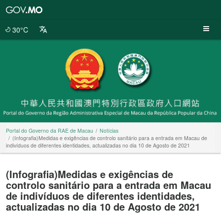
Portal
do
Governo
30°C
da
RAE
de
Macau
Portal do Governo da RAE de Macau
Notícias
(Infografia)Medidas e exigências de controlo sanitário para a entrada em Macau de
indivíduos de diferentes identidades, actualizadas no dia 10 de Agosto de 2021
(Infografia)Medidas e exigências de
controlo sanitário para a entrada em Macau
de indivíduos de diferentes identidades,
actualizadas no dia 10 de Agosto de 2021